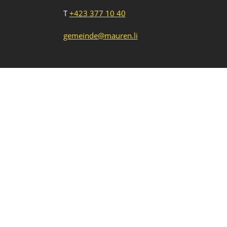
T
+423 377 10 40
gemeinde@mauren.li
Impressum
Datenschutz
Intranet
1
2
3
Neue Veranstaltung