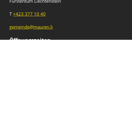
Fürstentum Liechtenstein
T
+423 377 10 40
gemeinde@mauren.li
Öffnungszeiten
Wochentage
Uhrzeiten
Mo - Do
08.00 - 11.45 Uhr
13.30 - 17.00 Uhr
Freitag und
08.00 - 11.45 Uhr
vor Feiertagen
13.30 - 16.00 Uhr
Sa und So
geschlossen
KFG Mauren