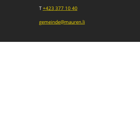
T
+423 377 10 40
gemeinde@mauren.li
Impressum
Datenschutz
Intranet
1
2
3
Neue Veranstaltung