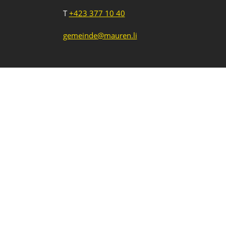
T
+423 377 10 40
gemeinde@mauren.li
Impressum
Datenschutz
Intranet
1
2
3
Neue Veranstaltung