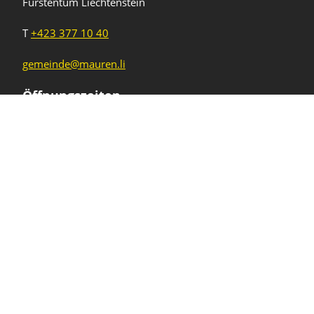
Fürstentum Liechtenstein
T
+423 377 10 40
gemeinde@mauren.li
Öffnungszeiten
Wochentage
Uhrzeiten
Mo - Do
08.00 - 11.45 Uhr
13.30 - 17.00 Uhr
Freitag und
08.00 - 11.45 Uhr
vor Feiertagen
13.30 - 16.00 Uhr
Sa und So
geschlossen
KFG Mauren