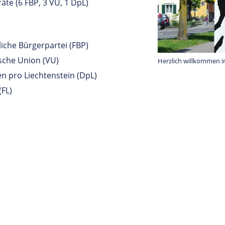
te (6 FBP, 3 VU, 1 DpL)
liche Bürgerpartei (FBP)
sche Union (VU)
Herzlich willkommen i
 pro Liechtenstein (DpL)
(FL)