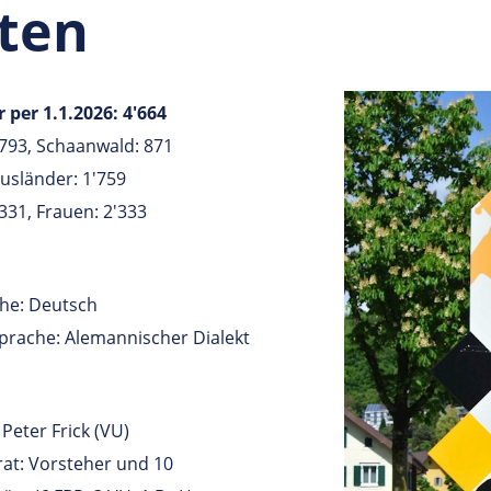
ten
 per 1.1.2026:
4'664
793, Schaanwald: 871
Ausländer: 1'759
331, Frauen: 2'333
he: Deutsch
rache: Alemannischer Dialekt
Peter Frick (VU)
at: Vorsteher und 10