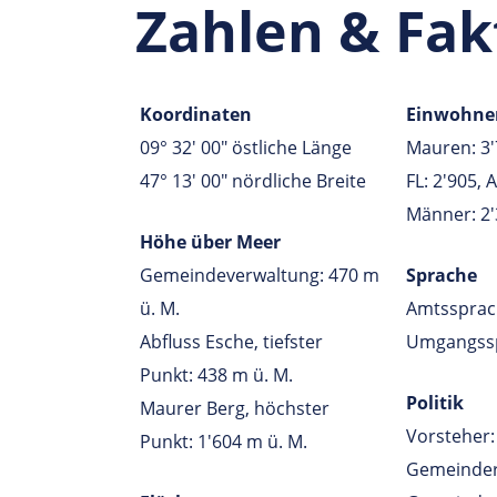
Zahlen & Fak
Linke Spalte
Rechte Spalte
Koordinaten
Einwohner
09° 32' 00" östliche Länge
Mauren: 3'
47° 13' 00" nördliche Breite
FL: 2'905, 
Männer: 2'
Höhe über Meer
Gemeindeverwaltung: 470 m
Sprache
ü. M.
Amtssprac
Abfluss Esche, tiefster
Umgangssp
Punkt: 438 m ü. M.
Politik
Maurer Berg, höchster
Vorsteher: 
Punkt: 1'604 m ü. M.
Gemeinder