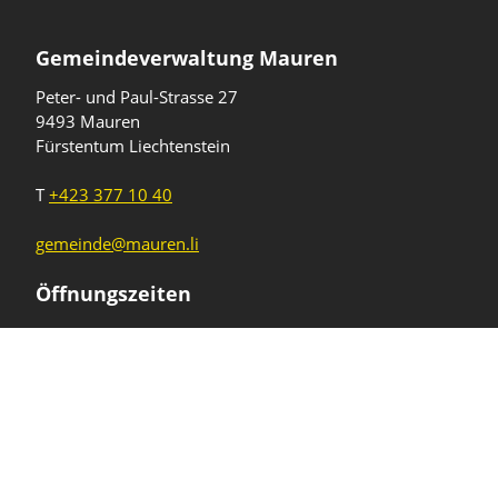
Gemeindeverwaltung Mauren
Peter- und Paul-Strasse 27
9493 Mauren
Fürstentum Liechtenstein
T
+423 377 10 40
gemeinde@mauren.li
Öffnungszeiten
Wochentage
Uhrzeiten
Mo - Do
08.00 - 11.45 Uhr
13.30 - 17.00 Uhr
Freitag und
08.00 - 11.45 Uhr
vor Feiertagen
13.30 - 16.00 Uhr