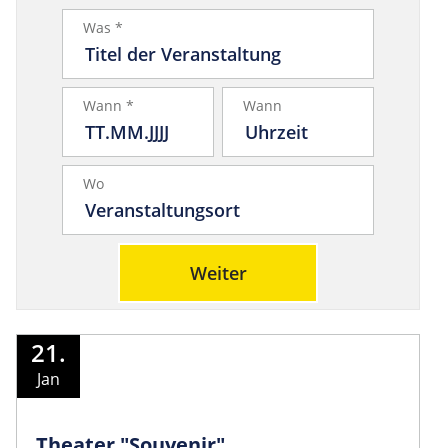
Was *
Wann *
Wann
Wo
Weiter
21.
Jan
Theater "Souvenir"