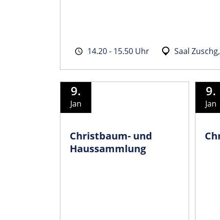
14.20 - 15.50 Uhr
Saal Zuschg
9.
9.
Jan
Jan
Christbaum- und
Ch
Haussammlung