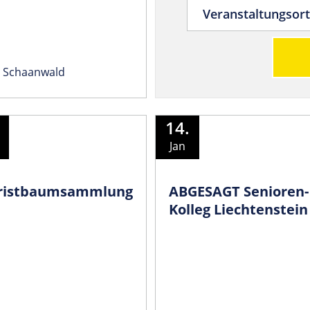
, Schaanwald
14.
Jan
ristbaumsammlung
ABGESAGT Senioren-
Kolleg Liechtenstein