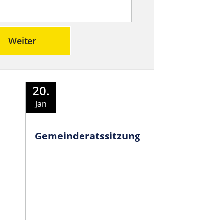
Weiter
20.
Jan
Gemeinder­atssitzung