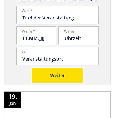
Was *
Wann *
Wann
Wo
Weiter
19.
Jan