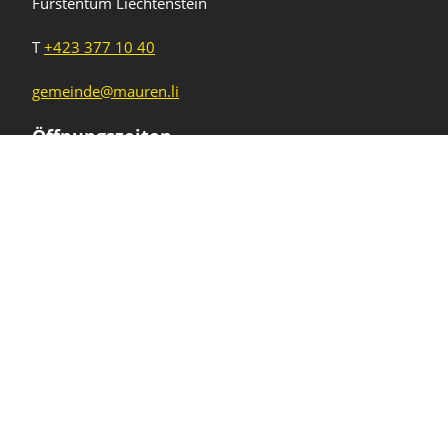
Fürstentum Liechtenstein
T
+423 377 10 40
gemeinde@mauren.li
Öffnungszeiten
Wochentage
Uhrzeiten
Mo - Do
08.00 - 11.45 Uhr
13.30 - 17.00 Uhr
Freitag und
08.00 - 11.45 Uhr
vor Feiertagen
13.30 - 16.00 Uhr
Sa und So
geschlossen
KFG Mauren