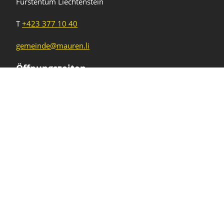
Fürstentum Liechtenstein
T
+423 377 10 40
gemeinde@mauren.li
Öffnungszeiten
Wochentage
Uhrzeiten
Mo - Do
08.00 - 11.45 Uhr
13.30 - 17.00 Uhr
Freitag und
08.00 - 11.45 Uhr
vor Feiertagen
13.30 - 16.00 Uhr
Sa und So
geschlossen
KFG Mauren