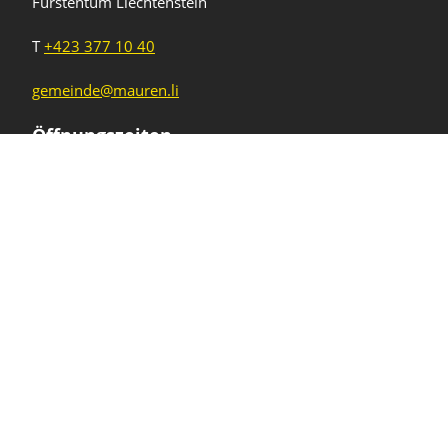
Fürstentum Liechtenstein
T
+423 377 10 40
gemeinde@mauren.li
Öffnungszeiten
Wochentage
Uhrzeiten
Mo - Do
08.00 - 11.45 Uhr
13.30 - 17.00 Uhr
Freitag und
08.00 - 11.45 Uhr
vor Feiertagen
13.30 - 16.00 Uhr
Sa und So
geschlossen
KFG Mauren