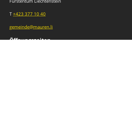
Fürstentum Liechtenstein
T
+423 377 10 40
gemeinde@mauren.li
Öffnungszeiten
Wochentage
Uhrzeiten
Mo - Do
08.00 - 11.45 Uhr
13.30 - 17.00 Uhr
Freitag und
08.00 - 11.45 Uhr
vor Feiertagen
13.30 - 16.00 Uhr
Sa und So
geschlossen
KFG Mauren