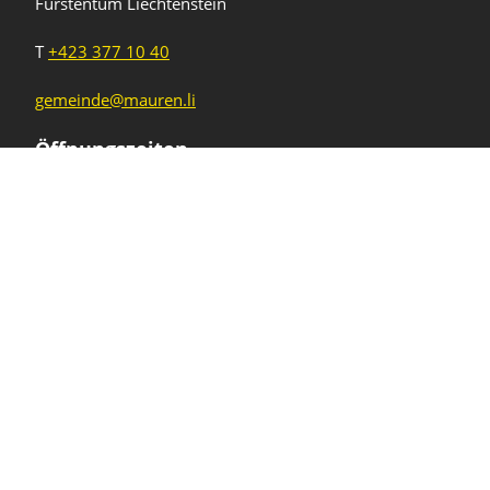
Fürstentum Liechtenstein
T
+423 377 10 40
gemeinde@mauren.li
Öffnungszeiten
Wochentage
Uhrzeiten
Mo - Do
08.00 - 11.45 Uhr
13.30 - 17.00 Uhr
Freitag und
08.00 - 11.45 Uhr
vor Feiertagen
13.30 - 16.00 Uhr
Sa und So
geschlossen
KFG Mauren