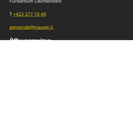
Fürstentum Liechtenstein
T
+423 377 10 40
gemeinde@mauren.li
Öffnungszeiten
Wochentage
Uhrzeiten
Mo - Do
08.00 - 11.45 Uhr
13.30 - 17.00 Uhr
Freitag und
08.00 - 11.45 Uhr
vor Feiertagen
13.30 - 16.00 Uhr
Sa und So
geschlossen
KFG Mauren