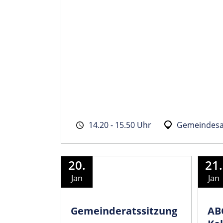
14.20 - 15.50 Uhr
Gemeindesa
20.
21.
Jan
Jan
Gemeinder­atssitzung
AB