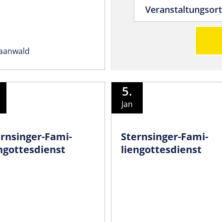
haanwald
5.
Jan
ernsinger-Fami­
Sternsinger-Fami­
ngottesdienst
liengottesdienst