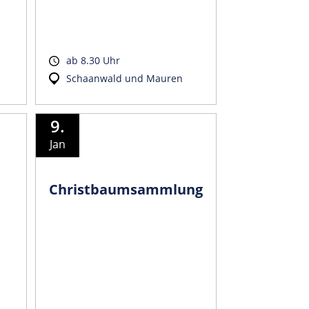
ab 8.30 Uhr
Schaanwald und Mauren
9.
Jan
Christbaumsammlung