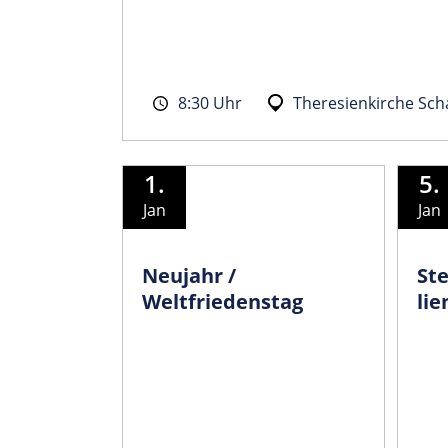
8:30 Uhr
Theresienkirche Sc
1.
5.
Jan
Jan
Neujahr /
St
Weltfriedenstag
lie