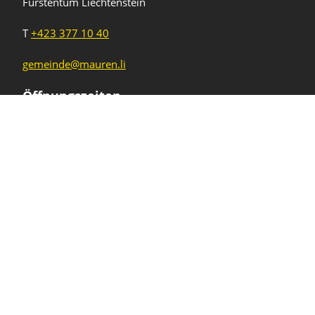
Fürstentum Liechtenstein
T
+423 377 10 40
gemeinde@mauren.li
Öffnungszeiten
Wochentage
Uhrzeiten
Mo - Do
08.00 - 11.45 Uhr
13.30 - 17.00 Uhr
Freitag und
08.00 - 11.45 Uhr
vor Feiertagen
13.30 - 16.00 Uhr
Sa und So
geschlossen
KFG Mauren