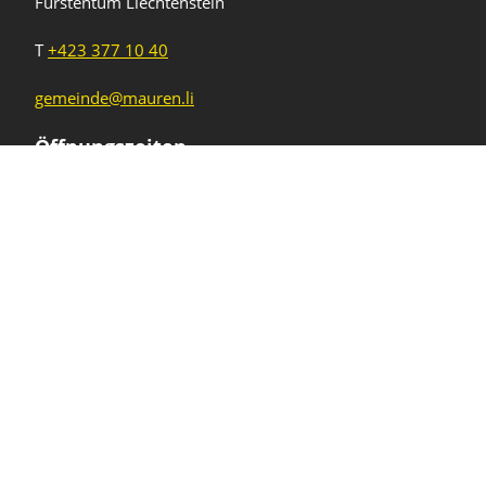
Fürstentum Liechtenstein
T
+423 377 10 40
gemeinde@mauren.li
Öffnungszeiten
Wochentage
Uhrzeiten
Mo - Do
08.00 - 11.45 Uhr
13.30 - 17.00 Uhr
Freitag und
08.00 - 11.45 Uhr
vor Feiertagen
13.30 - 16.00 Uhr
Sa und So
geschlossen
KFG Mauren