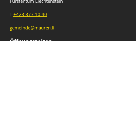
Fürstentum Liechtenstein
T
+423 377 10 40
gemeinde@mauren.li
Öffnungszeiten
Wochentage
Uhrzeiten
Mo - Do
08.00 - 11.45 Uhr
13.30 - 17.00 Uhr
Freitag und
08.00 - 11.45 Uhr
vor Feiertagen
13.30 - 16.00 Uhr
Sa und So
geschlossen
KFG Mauren