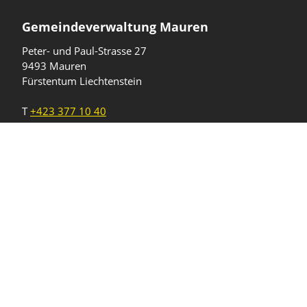
Gemeindeverwaltung Mauren
Peter- und Paul-Strasse 27
9493 Mauren
Fürstentum Liechtenstein
T
+423 377 10 40
gemeinde@mauren.li
Öffnungszeiten
Wochentage
Uhrzeiten
Mo - Do
08.00 - 11.45 Uhr
13.30 - 17.00 Uhr
Freitag und
08.00 - 11.45 Uhr
vor Feiertagen
13.30 - 16.00 Uhr
Sa und So
geschlossen