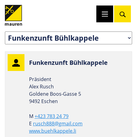
Fun­ken­zunft Bühlkappele
Präsident
Alex Rusch
Goldene Boos-Gasse 5
9492 Eschen
M
+423 783 24 79
E
rusch888@gmail.com
www.buehlkappele.li