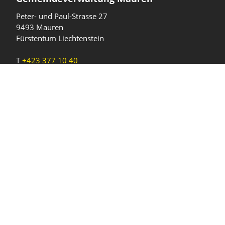
Peter- und Paul-Strasse 27
9493 Mauren
Fürstentum Liechtenstein
T
+423 377 10 40
gemeinde@mauren.li
Öffnungszeiten
Wochentage
Uhrzeiten
Mo - Do
08.00 - 11.45 Uhr
13.30 - 17.00 Uhr
Freitag und
08.00 - 11.45 Uhr
vor Feiertagen
13.30 - 16.00 Uhr
Sa und So
geschlossen