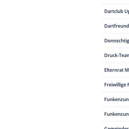
Dartclub U
Dartfreunde
Donnschtig
Druck-Tea
Elternrat 
Freiwillig
Funkenzunf
Funkenzun
Gemeindes