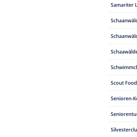
Samariter 
Schaanwäld
Schaanwäld
Schaawälde
Schwimmcl
Scout Food
Senioren-Ko
Seniorent
Silvestercl