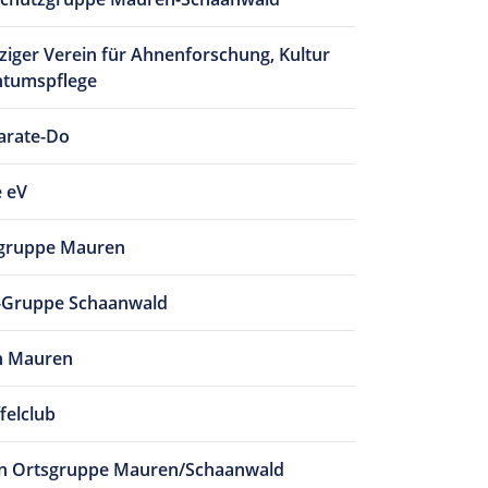
iger Verein für Ahnenforschung, Kultur
htumspflege
arate-Do
 eV
gruppe Mauren
-Gruppe Schaanwald
n Mauren
felclub
in Ortsgruppe Mauren/Schaanwald