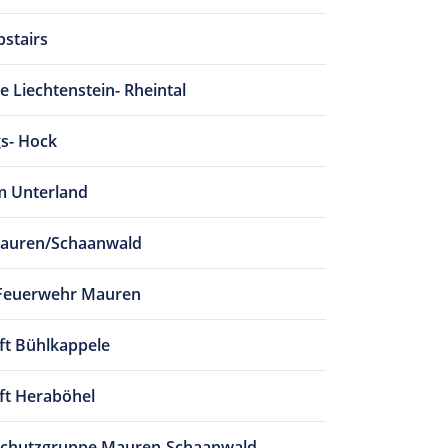
pstairs
 Liechtenstein- Rheintal
s- Hock
m Unterland
Mauren/Schaanwald
e Feuerwehr Mauren
t Bühlkappele
ft Heraböhel
chutzgruppe Mauren-Schaanwald