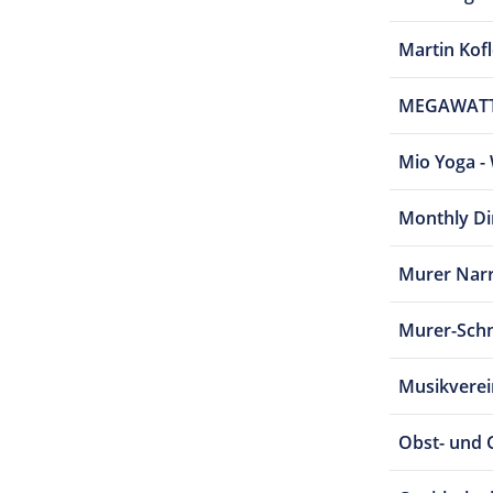
Martin Kof
MEGAWATT 
Mio Yoga - 
Monthly Di
Murer Nar
Murer-Schm
Musikvere
Obst- und 