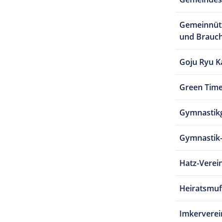
Gemeinnütz
und Brauc
Goju Ryu K
Green Time
Gymnastik
Gymnastik
Hatz-Verei
Heiratsmuf
Imkervere