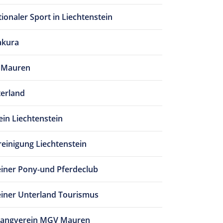
tionaler Sport in Liechtenstein
akura
g Mauren
terland
ein Liechtenstein
reinigung Liechtenstein
einer Pony-und Pferdeclub
einer Unterland Tourismus
angverein MGV Mauren