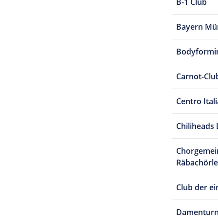
B-1 Club
Bayern Mü
Bodyformi
Carnot-Clu
Centro Ital
Chiliheads 
Chorgemein
Räbachörle,
Club der e
Damenturn