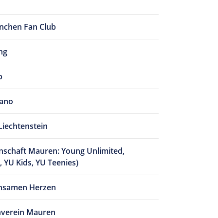
nchen Fan Club
ng
b
iano
Liechtenstein
schaft Mauren: Young Unlimited,
 YU Kids, YU Teenies)
insamen Herzen
verein Mauren