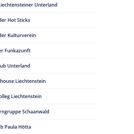
Liechtensteiner Unterland
er Hot Sticks
er Kulturverein
r Funkazunft
ub Unterland
house Liechtenstein
lleg Liechtenstein
urngruppe Schaanwald
ub Paula Hötta