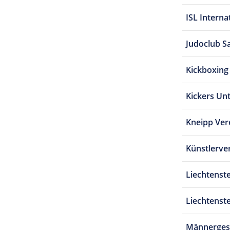
ISL Interna
Judoclub S
Kickboxin
Kickers Un
Kneipp Ver
Künstlerve
Liechtenst
Liechtenst
Männerges