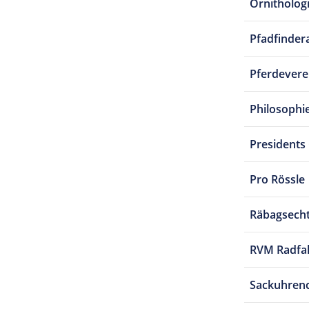
Ornitholog
Pfadfindera
Pferdevere
Philosophi
Presidents
Pro Rössle
Räbagsech
RVM Radfa
Sackuhren