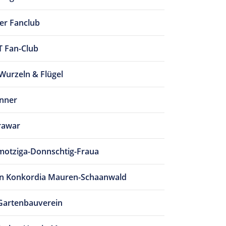
ler Fanclub
Fan-Club
Wurzeln & Flügel
nner
rawar
otziga-Donnschtig-Fraua
in Konkordia Mauren-Schaanwald
Gartenbauverein