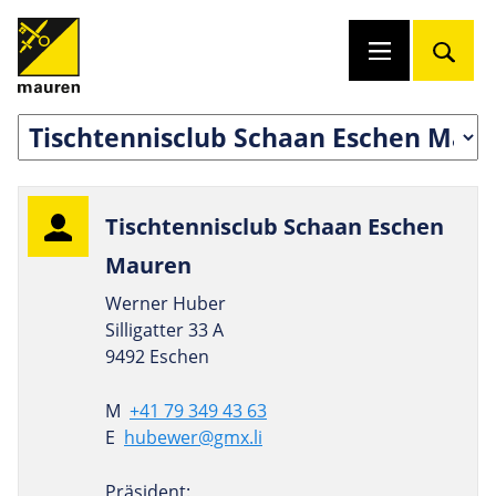
Tisch­ten­nisclub Schaan Eschen
Mauren
Werner Huber
Silligatter 33 A
9492 Eschen
M
+41 79 349 43 63
E
hubewer@gmx.li
Präsident: