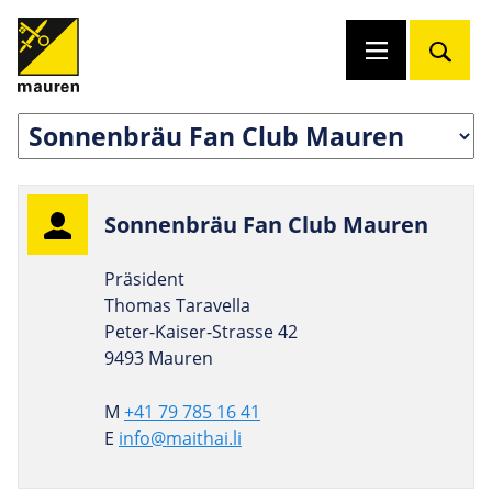
Son­nen­bräu Fan Club Mauren
Präsident
Thomas Taravella
Peter-Kaiser-Strasse 42
9493 Mauren
M
+41 79 785 16 41
E
info@maithai.li