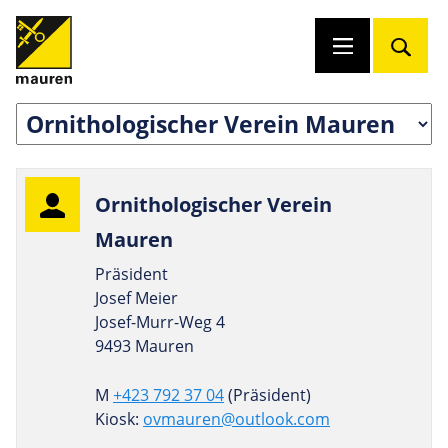
Orni­tho­lo­gi­scher Verein
Mauren
Präsident
Josef Meier
Josef-Murr-Weg 4
9493 Mauren
M
+423 792 37 04
(Präsident)
Kiosk:
ovmauren@outlook.com